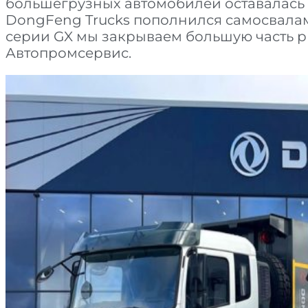
большегрузных автомобилей оставалась н
DongFeng Trucks пополнился самосвалам
серии GX мы закрываем большую часть р
Автопромсервис.