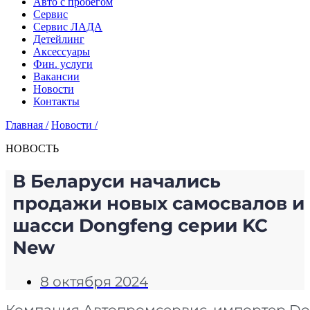
Авто с пробегом
Сервис
Сервис ЛАДА
Детейлинг
Аксессуары
Фин. услуги
Вакансии
Новости
Контакты
Главная /
Новости /
НОВОСТЬ
В Беларуси начались
продажи новых самосвалов и
шасси Dongfeng серии KC
New
8 октября 2024
Компания Автопромсервис, импортер Don