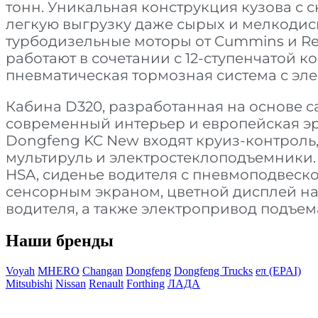
тонн. Уникальная конструкция кузова с
легкую выгрузку даже сырых и мелкодис
турбодизельные моторы от Cummins и Rena
работают в сочетании с 12-ступенчатой к
пневматическая тормозная система с эл
Кабина D320, разработанная на основе са
современный интерьер и европейская э
Dongfeng KC New входят круиз-контроль,
мультируль и электростеклоподъемники.
HSA, сиденье водителя с пневмоподвеск
сенсорным экраном, цветной дисплей на
водителя, а также электропривод подъем
Наши бренды
Voyah
MHERO
Changan
Dongfeng
Dongfeng Trucks
eπ (EPAI)
Mitsubishi
Nissan
Renault
Forthing
ЛАДА
Авто в наличии