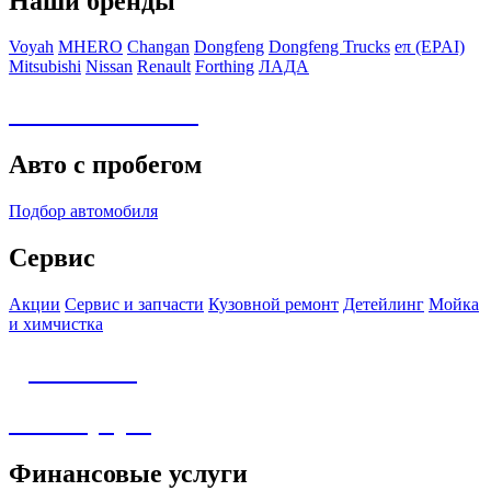
Наши бренды
Voyah
MHERO
Changan
Dongfeng
Dongfeng Trucks
eπ (EPAI)
Mitsubishi
Nissan
Renault
Forthing
ЛАДА
Авто в наличии
Авто с пробегом
Подбор автомобиля
Сервис
Акции
Сервис и запчасти
Кузовной ремонт
Детейлинг
Мойка
и химчистка
Детейлинг
Аксессуары
Финансовые услуги