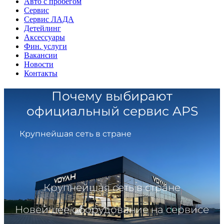
Авто с пробегом
Сервис
Сервис ЛАДА
Детейлинг
Аксессуары
Фин. услуги
Вакансии
Новости
Контакты
Почему выбирают
официальный сервис APS
Крупнейшая сеть в стране
Крупнейшая сеть в стране
Новейшее оборудование на сервисе