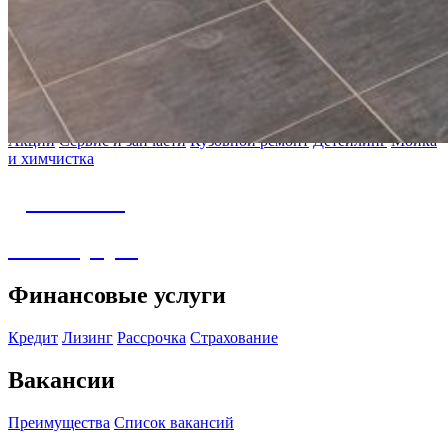
Авто с пробегом
Подбор автомобиля
Сервис
Акции
Сервис и запчасти
Кузовной ремонт
Детейлинг
Мойка
и химчистка
Детейлинг
Аксессуары
Финансовые услуги
Кредит
Лизинг
Рассрочка
Страхование
Вакансии
Преимущества
Список вакансий