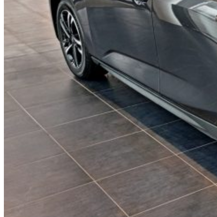
CHANGAN UNI-L стал самым доступным
электрическим седаном D-класса
Узнать больше
Наши бренды
Voyah
MHERO
Changan
Dongfeng
Dongfeng Trucks
eπ (EPAI)
Mitsubishi
Nissan
Renault
Forthing
ЛАДА
Авто в наличии