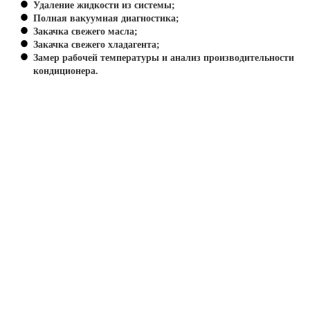
Удаление жидкости из системы;
Полная вакуумная диагностика;
Закачка свежего масла;
Закачка свежего хладагента;
Замер рабочей температуры и анализ производительности
кондиционера.
Плохой запах в машине? Пор
чистить кондиционер
Антибактериальная чистка кондиционера — это обязательна
процедура для поддержания здорового микроклимата в
автомобиле. В процессе работы системы на испарителе
неизбежно скапливается конденсат. Влажная среда в
сочетании с дорожной пылью становится идеальным местом
для размножения бактерий, грибков и плесени. Именно они