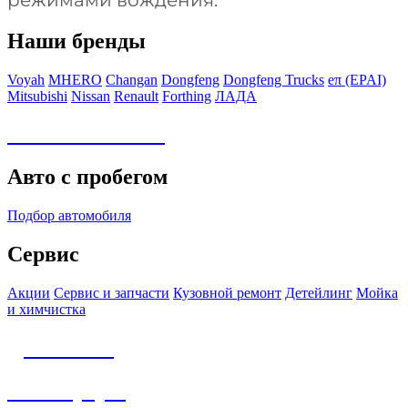
Наши бренды
Voyah
MHERO
Changan
Dongfeng
Dongfeng Trucks
eπ (EPAI)
Mitsubishi
Nissan
Renault
Forthing
ЛАДА
Авто в наличии
Авто с пробегом
Подбор автомобиля
Сервис
Акции
Сервис и запчасти
Кузовной ремонт
Детейлинг
Мойка
и химчистка
Детейлинг
Аксессуары