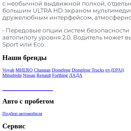
с необычной выдвижной полкой, отдель
большим ULTRA HD экраном мультимедий
дружелюбным интерфейсом, атмосферно
• Передовые опции систем безопасности 
автопилоту уровня 2.0. Водитель может 
Sport или Eco.
Наши бренды
Voyah
MHERO
Changan
Dongfeng
Dongfeng Trucks
eπ (EPAI)
Mitsubishi
Nissan
Renault
Forthing
ЛАДА
Авто в наличии
Авто с пробегом
Подбор автомобиля
Сервис