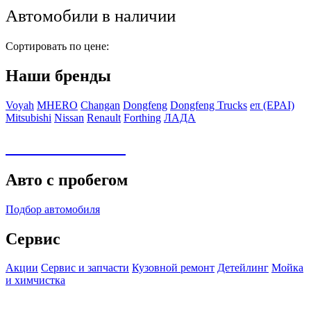
Автомобили в наличии
Сортировать по цене:
Наши бренды
Voyah
MHERO
Changan
Dongfeng
Dongfeng Trucks
eπ (EPAI)
Mitsubishi
Nissan
Renault
Forthing
ЛАДА
Авто в наличии
Авто с пробегом
Подбор автомобиля
Сервис
Акции
Сервис и запчасти
Кузовной ремонт
Детейлинг
Мойка
и химчистка
Детейлинг